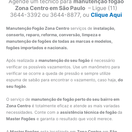
Agende um técnico para
manutenção fogão
Zona Centro em São Paulo
– Ligue (11)
3644-3392 ou 3644-8877, ou
Clique Aqui
Manutenção Fogão Zona Centro
serviços de
instalação,
conserto, reparo, reforma, conversão, limpeza e
manutenção de fogões de todas as marcas e modelos,
fogões importados e nacionais.
Após realizada a
manutenção do seu fogão
é necessário
verificar os possíveis vazamentos. Use um manômetro para
verificar se ocorre a queda de pressão e sempre utilize
espuma de sabão para encontrar o vazamento, caso haja,
do
seu fogão
.
O serviço de
manutenção de fogão perto do seu bairro em
Zona Centro
é totalmente eficaz e atende as mais variadas
necessidades. Conte com a
assistência técnica de fogão
da
Master Fogões
e garanta o resultado que você merece.
A
Master Fogões
esta localizada em
Zona Centro
em
São