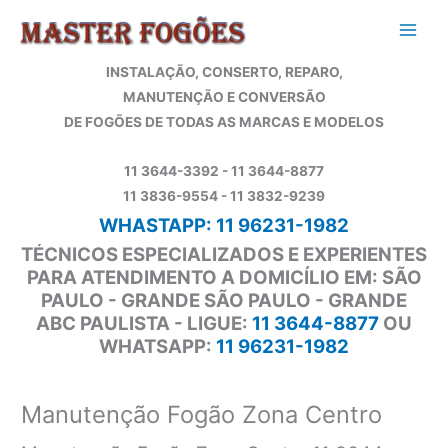
Ir
para
o
INSTALAÇÃO, CONSERTO, REPARO,
conteúdo
MANUTENÇÃO E CONVERSÃO
DE FOGÕES DE TODAS AS MARCAS E MODELOS
11 3644-3392 - 11 3644-8877
11 3836-9554 - 11 3832-9239
WHASTAPP: 11 96231-1982
TÉCNICOS ESPECIALIZADOS E EXPERIENTES
PARA ATENDIMENTO A DOMICÍLIO EM: SÃO
PAULO - GRANDE SÃO PAULO - GRANDE
ABC PAULISTA - LIGUE:
11 3644-8877
OU
WHATSAPP:
11 96231-1982
Manutenção Fogão Zona Centro