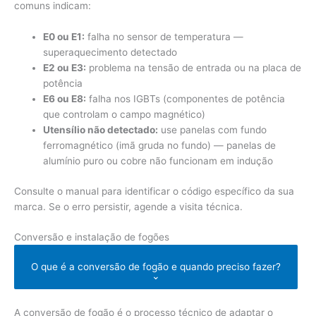
comuns indicam:
E0 ou E1:
falha no sensor de temperatura —
superaquecimento detectado
E2 ou E3:
problema na tensão de entrada ou na placa de
potência
E6 ou E8:
falha nos IGBTs (componentes de potência
que controlam o campo magnético)
Utensílio não detectado:
use panelas com fundo
ferromagnético (imã gruda no fundo) — panelas de
alumínio puro ou cobre não funcionam em indução
Consulte o manual para identificar o código específico da sua
marca. Se o erro persistir, agende a visita técnica.
Conversão e instalação de fogões
O que é a conversão de fogão e quando preciso fazer?
⌄
A conversão de fogão é o processo técnico de adaptar o