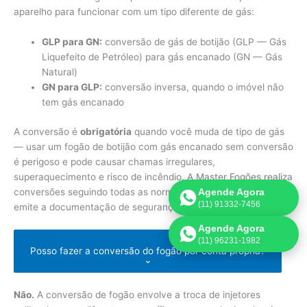
aparelho para funcionar com um tipo diferente de gás:
GLP para GN:
conversão de gás de botijão (GLP — Gás
Liquefeito de Petróleo) para gás encanado (GN — Gás
Natural)
GN para GLP:
conversão inversa, quando o imóvel não
tem gás encanado
A conversão é
obrigatória
quando você muda de tipo de gás
— usar um fogão de botijão com gás encanado sem conversão
é perigoso e pode causar chamas irregulares,
superaquecimento e risco de incêndio. A Master Fogões realiza
conversões seguindo todas as normas técnicas da Comgás e
Agende Agora
(11) 91332-7456
emite a documentação de segurança necessária.
Agende Agora
(11) 96231-1982
Posso fazer a conversão do fogão por conta própria?
⌄
Não.
A conversão de fogão envolve a troca de injetores