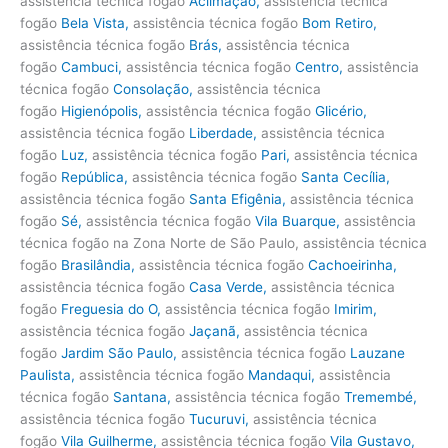
assistência técnica fogão
Aclimação
,
assistência técnica
fogão
Bela Vista
,
assistência técnica fogão
Bom Retiro
,
assistência técnica fogão
Brás
,
assistência técnica
fogão
Cambuci
,
assistência técnica fogão
Centro
,
assistência
técnica fogão
Consolação
,
assistência técnica
fogão
Higienópolis
,
assistência técnica fogão
Glicério
,
assistência técnica fogão
Liberdade
,
assistência técnica
fogão
Luz
,
assistência técnica fogão
Pari
,
assistência técnica
fogão
República
,
assistência técnica fogão
Santa Cecília
,
assistência técnica fogão
Santa Efigênia
,
assistência técnica
fogão
Sé
,
assistência técnica fogão
Vila Buarque,
assistência
técnica fogão na Zona Norte de São Paulo, assistência técnica
fogão
Brasilândia
,
assistência técnica fogão
Cachoeirinha
,
assistência técnica fogão
Casa Verde
,
assistência técnica
fogão
Freguesia do O
,
assistência técnica fogão
Imirim
,
assistência técnica fogão
Jaçanã
,
assistência técnica
fogão
Jardim São Paulo
,
assistência técnica fogão
Lauzane
Paulista
,
assistência técnica fogão
Mandaqui
,
assistência
técnica fogão
Santana
,
assistência técnica fogão
Tremembé
,
assistência técnica fogão
Tucuruvi
,
assistência técnica
fogão
Vila Guilherme
,
assistência técnica fogão
Vila Gustavo
,