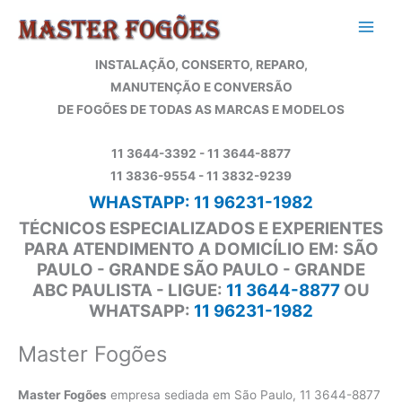
Ir
para
o
INSTALAÇÃO, CONSERTO, REPARO,
conteúdo
MANUTENÇÃO E CONVERSÃO
DE FOGÕES DE TODAS AS MARCAS E MODELOS
11 3644-3392 - 11 3644-8877
11 3836-9554 - 11 3832-9239
WHASTAPP: 11 96231-1982
TÉCNICOS ESPECIALIZADOS E EXPERIENTES
PARA ATENDIMENTO A DOMICÍLIO EM: SÃO
PAULO - GRANDE SÃO PAULO - GRANDE
ABC PAULISTA - LIGUE:
11 3644-8877
OU
WHATSAPP:
11 96231-1982
Master Fogões
Master Fogões
empresa sediada em São Paulo, 11 3644-8877