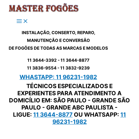
Ir
para
o
conteúdo
INSTALAÇÃO, CONSERTO, REPARO,
MANUTENÇÃO E CONVERSÃO
DE FOGÕES DE TODAS AS MARCAS E MODELOS
11 3644-3392 - 11 3644-8877
11 3836-9554 - 11 3832-9239
WHASTAPP: 11 96231-1982
TÉCNICOS ESPECIALIZADOS E
EXPERIENTES PARA ATENDIMENTO A
DOMICÍLIO EM: SÃO PAULO - GRANDE SÃO
PAULO - GRANDE ABC PAULISTA -
LIGUE:
11 3644-8877
OU WHATSAPP:
11
96231-1982