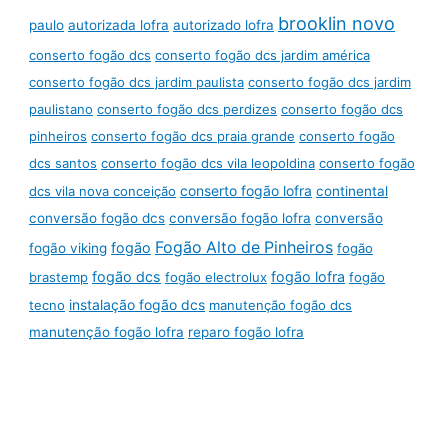
brooklin novo
paulo
autorizada lofra
autorizado lofra
conserto fogão dcs
conserto fogão dcs jardim américa
conserto fogão dcs jardim paulista
conserto fogão dcs jardim
paulistano
conserto fogão dcs perdizes
conserto fogão dcs
pinheiros
conserto fogão dcs praia grande
conserto fogão
dcs santos
conserto fogão dcs vila leopoldina
conserto fogão
conserto fogão lofra
dcs vila nova conceição
continental
conversão fogão dcs
conversão fogão lofra
conversão
Fogão Alto de Pinheiros
fogão
fogão viking
fogão
fogão dcs
fogão lofra
brastemp
fogão electrolux
fogão
instalação fogão dcs
tecno
manutenção fogão dcs
manutenção fogão lofra
reparo fogão lofra