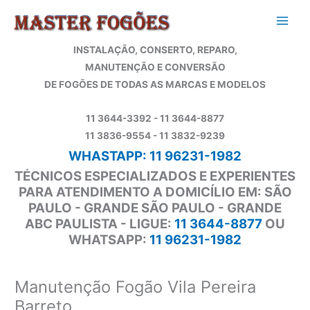
Ir
para
o
INSTALAÇÃO, CONSERTO, REPARO,
conteúdo
MANUTENÇÃO E CONVERSÃO
DE FOGÕES DE TODAS AS MARCAS E MODELOS
11 3644-3392 - 11 3644-8877
11 3836-9554 - 11 3832-9239
WHASTAPP: 11 96231-1982
TÉCNICOS ESPECIALIZADOS E EXPERIENTES
PARA ATENDIMENTO A DOMICÍLIO EM: SÃO
PAULO - GRANDE SÃO PAULO - GRANDE
ABC PAULISTA - LIGUE:
11 3644-8877
OU
WHATSAPP:
11 96231-1982
Manutenção Fogão Vila Pereira
Barreto