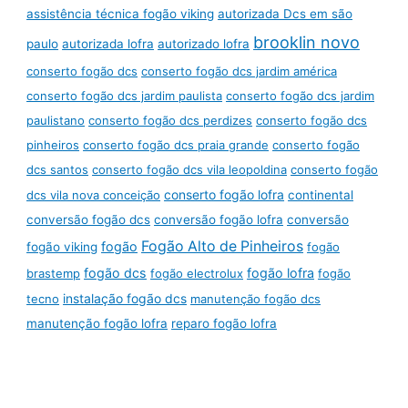
assistência técnica fogão viking
autorizada Dcs em são
brooklin novo
paulo
autorizada lofra
autorizado lofra
conserto fogão dcs
conserto fogão dcs jardim américa
conserto fogão dcs jardim paulista
conserto fogão dcs jardim
paulistano
conserto fogão dcs perdizes
conserto fogão dcs
pinheiros
conserto fogão dcs praia grande
conserto fogão
dcs santos
conserto fogão dcs vila leopoldina
conserto fogão
conserto fogão lofra
dcs vila nova conceição
continental
conversão fogão dcs
conversão fogão lofra
conversão
Fogão Alto de Pinheiros
fogão
fogão viking
fogão
fogão dcs
fogão lofra
brastemp
fogão electrolux
fogão
instalação fogão dcs
tecno
manutenção fogão dcs
manutenção fogão lofra
reparo fogão lofra