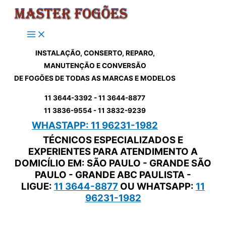
Ir
para
o
conteúdo
INSTALAÇÃO, CONSERTO, REPARO,
MANUTENÇÃO E CONVERSÃO
DE FOGÕES DE TODAS AS MARCAS E MODELOS
11 3644-3392 - 11 3644-8877
11 3836-9554 - 11 3832-9239
WHASTAPP: 11 96231-1982
TÉCNICOS ESPECIALIZADOS E
EXPERIENTES PARA ATENDIMENTO A
DOMICÍLIO EM: SÃO PAULO - GRANDE SÃO
PAULO - GRANDE ABC PAULISTA -
LIGUE:
11 3644-8877
OU WHATSAPP:
11
96231-1982