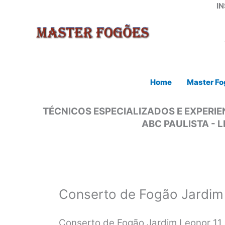
Ir
I
para
o
conteúdo
Home
Master Fo
TÉCNICOS ESPECIALIZADOS E EXPERIE
ABC PAULISTA - L
Conserto de Fogão Jardim
Conserto de Fogão Jardim Leonor 1