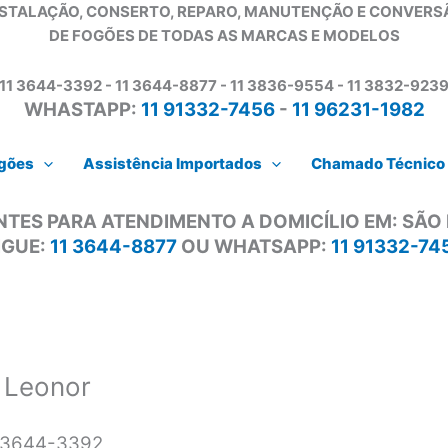
NSTALAÇÃO, CONSERTO, REPARO, MANUTENÇÃO E CONVERS
DE FOGÕES DE TODAS AS MARCAS E MODELOS
11 3644-3392 - 11 3644-8877 - 11 3836-9554 - 11 3832-923
WHASTAPP:
11 91332-7456
-
11 96231-1982
gões
Assistência Importados
Chamado Técnico
NTES PARA ATENDIMENTO A DOMICÍLIO EM: SÃO
IGUE:
11 3644-8877
OU WHATSAPP:
11 91332-74
 Leonor
1 3644-3392