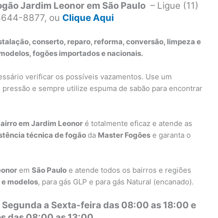
ogão Jardim Leonor em São Paulo
– Ligue (11)
3644-8877, ou
Clique Aqui
stalação, conserto, reparo, reforma, conversão, limpeza e
modelos, fogões importados e nacionais.
ssário verificar os possíveis vazamentos. Use um
e pressão e sempre utilize espuma de sabão para encontrar
bairro em Jardim Leonor
é totalmente eficaz e atende as
stência técnica de fogão
da
Master Fogões
e garanta o
eonor
em
São Paulo
e atende todos os bairros e regiões
s e modelos
, para gás GLP e para gás Natural (encanado).
 Segunda a Sexta-feira das 08:00 as 18:00 e
s das 08:00 as 13:00