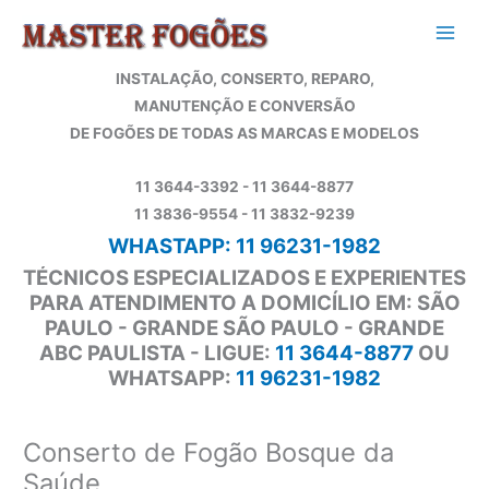
Ir
para
o
INSTALAÇÃO, CONSERTO, REPARO,
conteúdo
MANUTENÇÃO E CONVERSÃO
DE FOGÕES DE TODAS AS MARCAS E MODELOS
11 3644-3392 - 11 3644-8877
11 3836-9554 - 11 3832-9239
WHASTAPP: 11 96231-1982
TÉCNICOS ESPECIALIZADOS E EXPERIENTES
PARA ATENDIMENTO A DOMICÍLIO EM: SÃO
PAULO - GRANDE SÃO PAULO - GRANDE
ABC PAULISTA - LIGUE:
11 3644-8877
OU
WHATSAPP:
11 96231-1982
Conserto de Fogão Bosque da
Saúde